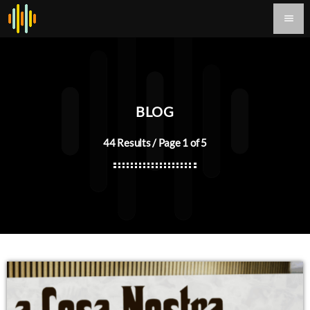
menu
BLOG
44 Results / Page 1 of 5